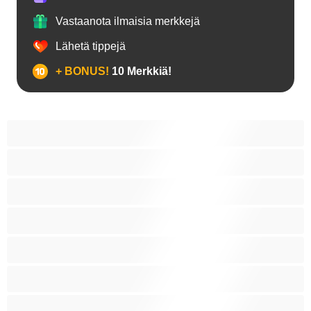
Vastaanota ilmaisia merkkejä
Lähetä tippejä
+ BONUS!
10 Merkkiä!
18+ teinejä
Aasialaisia
Ajeltuja pilluja
Anaali
Arabi
Beibejä
Blondeja