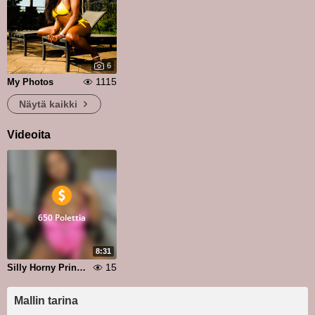
6
1115
My Photos
Näytä kaikki
Videoita
650 Polettia
8:31
15
Silly Horny Princess
Mallin tarina