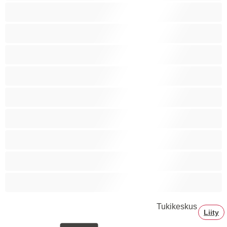
Ryhmäseksiä
Siro
Sitomista
Squirttailua
Tummaihoinen
Tupakoivia
Valkoisia Tyttöjä
Valtavia Tissejä
Varttuneita
Tukikeskus
Liity