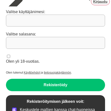
Kirjaudu
Valitse käyttäjänimesi:
Valitse salasana:
Olen yli 18-vuotias.
Olen lukenut
Käyttöehdot
ja
tietosuojakäytännön
.
Rekisteröidy
Rekisteröitymisen jälkeen voit:
Keskustele mallien kanssa chat-huoneissa