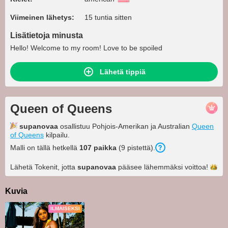
Viimeinen lähetys:
15 tuntia sitten
Lisätietoja minusta
Hello! Welcome to my room! Love to be spoiled
Lähetä tippiä
Queen of Queens
supanovaa
osallistuu Pohjois-Amerikan ja Australian
Queen
of Queens
kilpailu.
Malli on tällä hetkellä
107 paikka
(9 pistettä).
Lähetä Tokenit, jotta
supanovaa
pääsee lähemmäksi
voittoa!
Kuvia
ILMAISEKSI