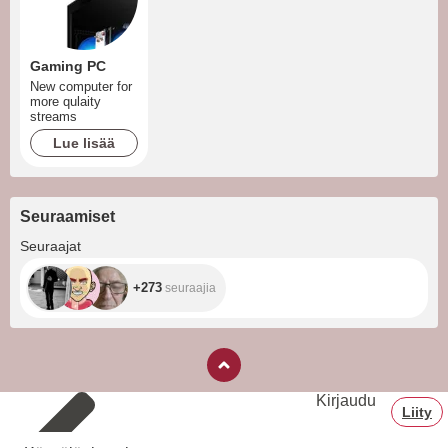
Gaming PC
New computer for
more qulaity
streams
Lue lisää
Seuraamiset
+273
Seuraajat
+273
seuraajia
Kirjaudu
Liity