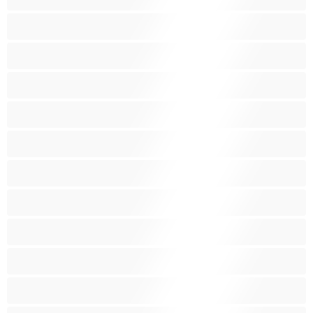
Fetissi
Intialainen
Iso perse
Isoja kauniita naisia
Isoja tissejä
Isoäitejä
Karvaisia pilluja
Keskikokoisia tissejä
Kotirouvia
Latino
Leluja