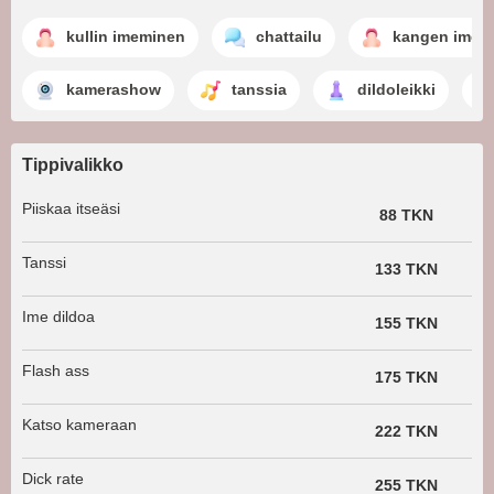
kullin imeminen
chattailu
kangen imem
kamerashow
tanssia
dildoleikki
Tippivalikko
Piiskaa itseäsi
88 TKN
Tanssi
133 TKN
Ime dildoa
155 TKN
Flash ass
175 TKN
Katso kameraan
222 TKN
Dick rate
255 TKN