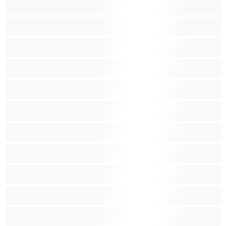
Lesboja
Lihaksikkaita
Muodokkaita
Opiskelijatyttöjä
Paras yksityishenkilöille
Pieniä tissejä
Pornotähtiä
Punapäitä
Raskaana olevia
Ruskeaveriköitä