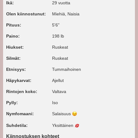
Ikä:
29 vuotta
Olen kiinnostunut:
Miehiä, Naisia
Pituus:
5'6"
Paino:
198 lb
Hiukset:
Ruskeat
Silmät:
Ruskeat
Etnisyys:
Tummaihoinen
Häpykarvat:
Ajellut
Rintojen koko:
Valtava
Pylly:
Iso
Nymfomaani:
Salaisuus
Suhdetila:
Yksittäinen
Kiinnostuksen kohteet