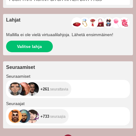
Lahjat
Mallilla ei ole vielä virtuaalilahjoja. Lähetä ensimmäinen!
Valitse lahja
Seuraamiset
+261
Seuraamiset
+261
seurattavia
+733
Seuraajat
+733
seuraajia