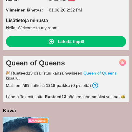
Viimeinen lähetys:
01.08.26 2:32 PM
Lisätietoja minusta
Hello, Welcome to my room
Lähetä tippiä
Queen of Queens
Rusteed13
osallistuu kansainväliseen
Queen of Queens
kilpailu.
Malli on tällä hetkellä
1318 paikka
(0 pistettä).
Lähetä Tokenit, jotta
Rusteed13
pääsee lähemmäksi
voittoa!
Kuvia
ILMAISEKSI