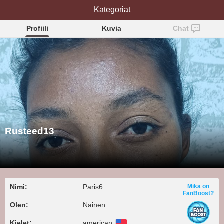
Rusteed13
Kategoriat
Profiili
Kuvia
Chat
Rusteed13
Nimi:
Paris6
Mikä on
FanBoost?
Olen:
Nainen
Kielet:
american