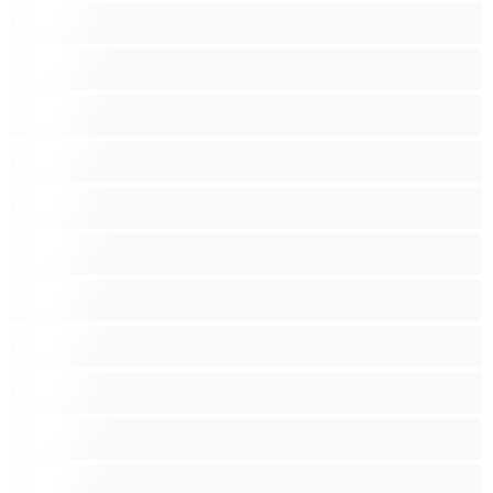
Kotirouvia
Latino
Leluja
Lesboja
Lihaksikkaita
Muodokkaita
Opiskelijatyttöjä
Paras yksityishenkilöille
Pieniä tissejä
Pornotähtiä
Punapäitä