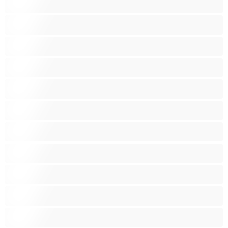
Beibejä
Blondeja
Fetissi
Intialainen
Iso perse
Isoja kauniita naisia
Isoja tissejä
Isoäitejä
Karvaisia pilluja
Keskikokoisia tissejä