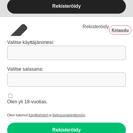
Rekisteröidy
Rekisteröidy
Kirjaudu
Valitse käyttäjänimesi:
Valitse salasana:
Olen yli 18-vuotias.
Olen lukenut
Käyttöehdot
ja
tietosuojakäytännön
.
Rekisteröidy