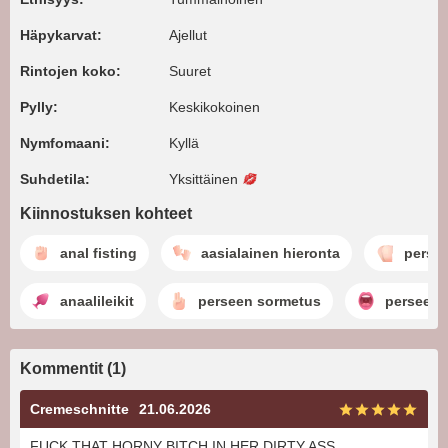
Häpykarvat:
Ajellut
Rintojen koko:
Suuret
Pylly:
Keskikokoinen
Nymfomaani:
Kyllä
Suhdetila:
Yksittäinen
Kiinnostuksen kohteet
anal fisting
aasialainen hieronta
perse
anaalileikit
perseen sormetus
perseest
Kommentit (1)
Cremeschnitte
21.06.2026
FUCK THAT HORNY BITCH IN HER DIRTY ASS