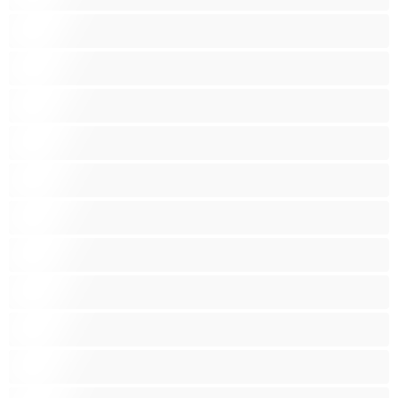
Raskaana olevia
Ruskeaveriköitä
Ryhmäseksiä
Siro
Sitomista
Squirttailua
Tummaihoinen
Tupakoivia
Valkoisia Tyttöjä
Valtavia Tissejä
Varttuneita