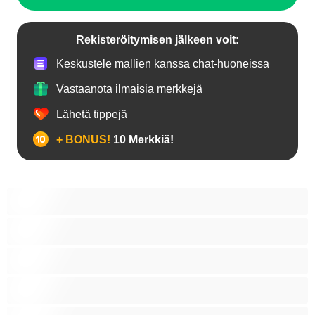
Rekisteröitymisen jälkeen voit:
Keskustele mallien kanssa chat-huoneissa
Vastaanota ilmaisia merkkejä
Lähetä tippejä
+ BONUS!
10 Merkkiä!
18+ teinejä
Aasialaisia
Ajeltuja pilluja
Anaali
Arabi