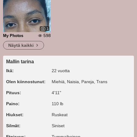
1
598
My Photos
Näytä kaikki
Mallin tarina
Ikä:
22 vuotta
Olen kiinnostunut:
Miehiä, Naisia, Pareja, Trans
Pituus:
4'11"
Paino:
110 lb
Hiukset:
Ruskeat
Silmät:
Siniset
Etnisyys:
Tummaihoinen