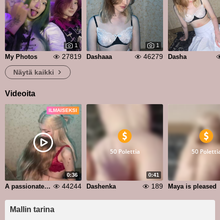
1
1
27819
46279
My Photos
Dashaaa
Dasha
Näytä kaikki
Videoita
ILMAISEKSI
50 Polettia
50 Poletti
0:36
0:41
44244
189
A passionate kiss
Dashenka
Maya is pleased
Mallin tarina