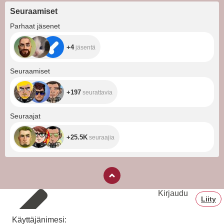
Seuraamiset
+4
Parhaat jäsenet
+4
jäsentä
+197
Seuraamiset
+197
seurattavia
+25.5K
Seuraajat
+25.5K
seuraajia
Kirjaudu
Liity
Käyttäjänimesi: