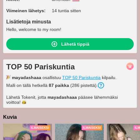
Viimeinen lähetys:
14 tuntia sitten
Lisätietoja minusta
Hello, welcome to my room!
Lähetä tippiä
TOP 50 Pariskuntia
mayadashaaa
osallistuu
TOP 50 Pariskuntia
kilpailu.
Malli on tällä hetkellä
87 paikka
(286 pistettä).
Lähetä Tokenit, jotta
mayadashaaa
pääsee lähemmäksi
voittoa!
Kuvia
ILMAISEKSI
ILMAISEKSI
IL