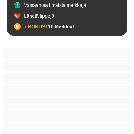
Vastaanota ilmaisia merkkejä
Lähetä tippejä
+ BONUS!
10 Merkkiä!
18+ teinejä
Aasialaisia
Ajeltuja pilluja
Anaali
Arabi
Beibejä
Blondeja