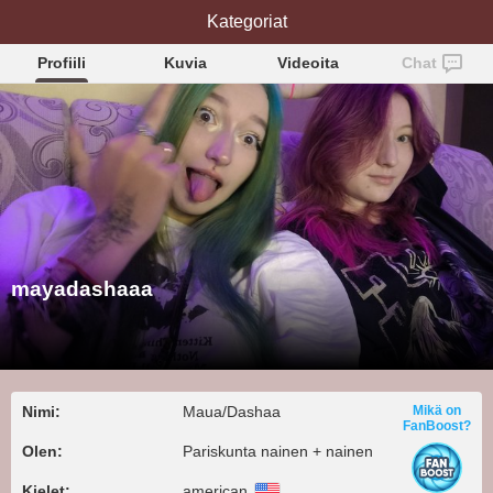
mayadashaaa
Kategoriat
Profiili
Kuvia
Videoita
Chat
mayadashaaa
Nimi:
Maua/Dashaa
Mikä on
FanBoost?
Olen:
Pariskunta nainen + nainen
Kielet:
american