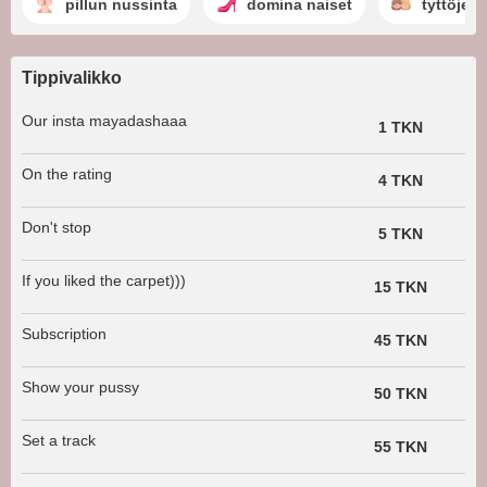
pillun nussinta
domina naiset
tyttöjen
Tippivalikko
Our insta mayadashaaa
1 TKN
On the rating
4 TKN
Don't stop
5 TKN
If you liked the carpet)))
15 TKN
Subscription
45 TKN
Show your pussy
50 TKN
Set a track
55 TKN