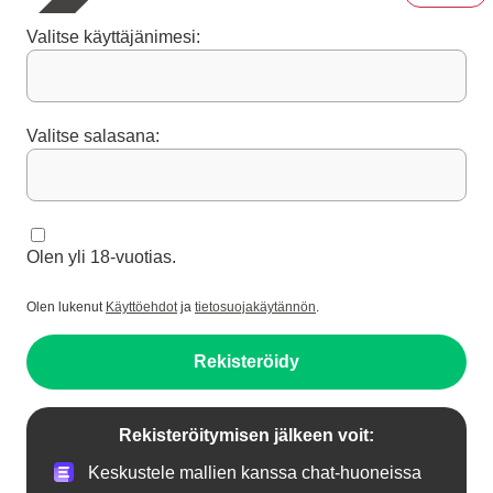
Valitse käyttäjänimesi:
Valitse salasana:
Olen yli 18-vuotias.
Olen lukenut
Käyttöehdot
ja
tietosuojakäytännön
.
Rekisteröidy
Rekisteröitymisen jälkeen voit:
Keskustele mallien kanssa chat-huoneissa