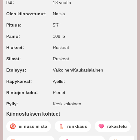
Ikä:
18 vuotta
Olen kiinnostunut:
Naisia
Pituus:
5'7"
Paino:
108 lb
Hiukset:
Ruskeat
Silmät:
Ruskeat
Etnisyys:
Valkoinen/Kaukasialainen
Häpykarvat:
Ajellut
Rintojen koko:
Pienet
Pylly:
Keskikokoinen
Kiinnostuksen kohteet
ei nussimista
runkkaus
rakastelu