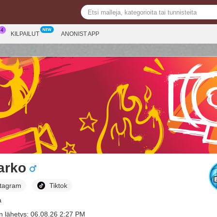
KILPAILUT
ANONIST APP
arko
stagram
Tiktok
a
n lähetys: 06.08.26 2:27 PM