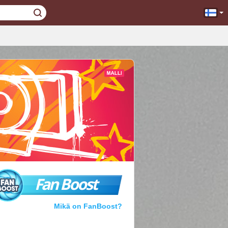
Fan Boost
Mikä on FanBoost?