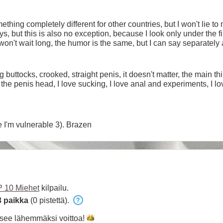
omething completely different for other countries, but I won't lie t
ys, but this is also no exception, because I look only under the fi
on't wait long, the humor is the same, but I can say separatel
a universal, so that there are no unnecessary questions, but in mos
, because then the desire disappears altogether. Well, somehow, we
 buttocks, crooked, straight penis, it doesn't matter, the main thi
f the penis head, I love sucking, I love anal and experiments, I l
1). Rudeness 2). Bullying because I'm vulnerable 3). Brazen
 10 Miehet
kilpailu.
3 paikka
(0 pistettä).
see lähemmäksi
voittoa!