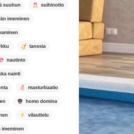
ä suuhun
suihinotto
vän imeminen
keaminen
rkku
tanssia
nautinto
kka nainti
onta
masturbaatio
nen
homo domina
inen
vilauttelu
in imeminen