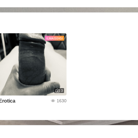
ILMAISEKSI
3
Erotica
1630