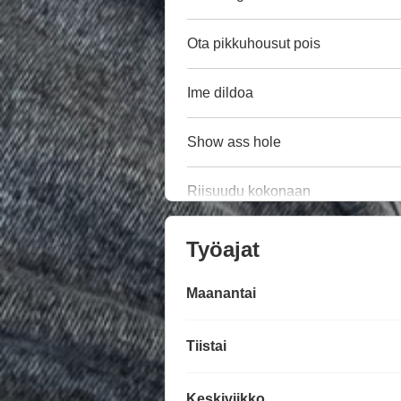
Ota pikkuhousut pois
Ime dildoa
Show ass hole
Riisuudu kokonaan
Työajat
Maanantai
Tiistai
Keskiviikko