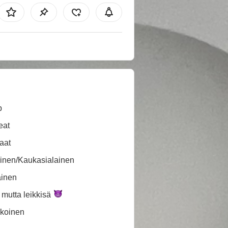
b
eat
aat
inen/Kaukasialainen
ainen
, mutta
leikkisä
koinen