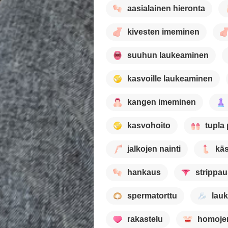
aasialainen hieronta
kivesten imeminen
suuhun laukeaminen
kasvoille laukeaminen
kangen imeminen
kasvohoito
tupla
jalkojen nainti
käs
hankaus
strippau
spermatorttu
lau
rakastelu
homojen