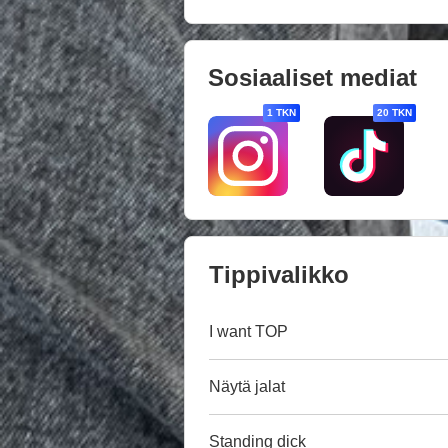
Sosiaaliset mediat
1 TKN
20 TKN
Tippivalikko
I want TOP
Näytä jalat
Standing dick