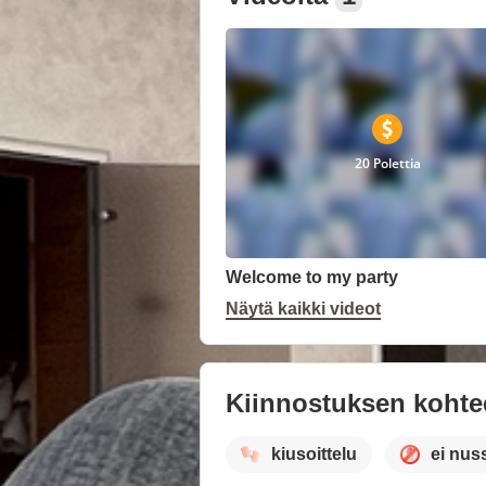
20 Polettia
Welcome to my party
Näytä kaikki videot
Kiinnostuksen kohte
kiusoittelu
ei nus