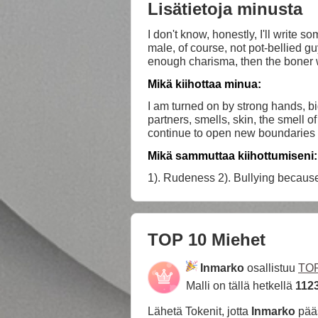
Lisätietoja minusta
I don't know, honestly, I'll write s
male, of course, not pot-bellied gu
enough charisma, then the boner w
inflated legs, ass, of course, I'm 
Mikä kiihottaa minua:
don't like to prepare for too long
correspondence)
I am turned on by strong hands, big
partners, smells, skin, the smell o
continue to open new boundaries
Mikä sammuttaa kiihottumiseni:
TOP 10 Miehet
Inmarko
osallistuu
TOP
Malli on tällä hetkellä
112
Lähetä Tokenit, jotta
Inmarko
pää