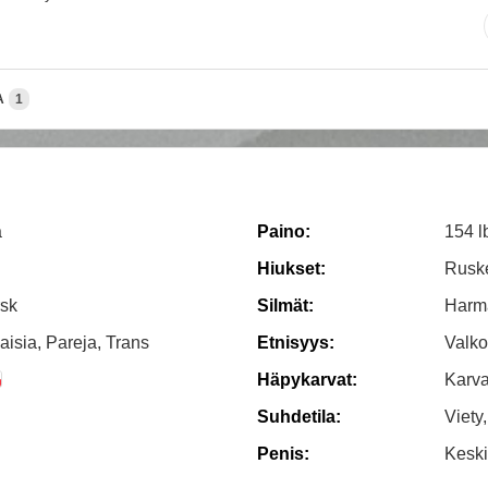
A
1
a
Paino:
154 l
Hiukset:
Rusk
rsk
Silmät:
Harm
aisia, Pareja, Trans
Etnisyys:
Valko
Häpykarvat:
Karv
Suhdetila:
Viety
Penis:
Keski