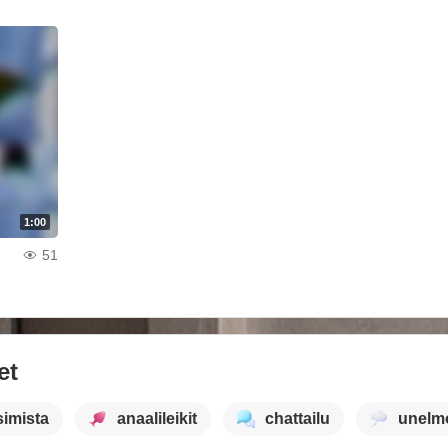
1:00
51
et
simista
anaalileikit
chattailu
unelmo