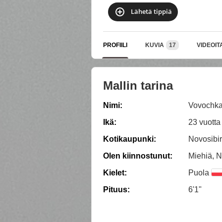
Lähetä tippiä
PROFIILI
KUVIA
17
VIDEOIT
Mallin tarina
Nimi:
Vovochk
Ikä:
23 vuotta
Kotikaupunki:
Novosibi
Olen kiinnostunut:
Miehiä, N
Kielet:
Puola
Pituus:
6'1"