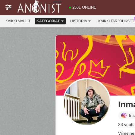
2581 ONLINE
KAIKKI MALLIT
KATEGORIAT
HISTORIA
KAIKKI TARJOUKSET
Inm
In
23 vuott
Viimeine