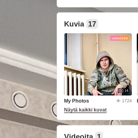
Kuvia
17
ILMAISEKSI
14
My Photos
1724
Näytä kaikki kuvat
Videoita
1