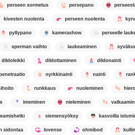
perseen sormetus
persepano
perseest
kivesten nuolenta
perseen nuolenta
kyr
pyllypano
kamerashow
perseelle lau
sperman vaihto
laukeaminen
syväku
dildoleikki
dildottaminen
dildonainti
 penetraatio
nyrkkinainti
nainti
ran
ihoito
runkkaus
nuoleminen
hier
s
imeminen
nieleminen
vatkaami
keamishetki
siemensyöksy
kasvoilla istum
 sidontaa
lovense
ohmibod
kull