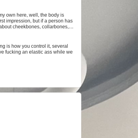
o my own here, well, the body is
rst impression, but if a person has
y about cheekbones, collarbones,
t cases the act, since I'm lazy, I
'll talk in personal
ng is how you control it, several
ove fucking an elastic ass while we