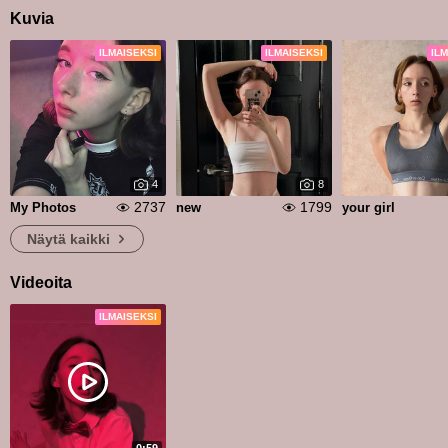
Kuvia
ILMAISEKSI
ILMAISEKSI
IL
4
8
2737
1799
My Photos
new
your girl
Näytä kaikki
Videoita
ILMAISEKSI