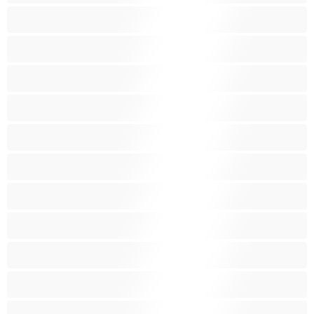
Anaali
Arabi
Beibejä
Blondeja
Fetissi
Intialainen
Iso perse
Isoja kauniita naisia
Isoja tissejä
Isoäitejä
Karvaisia pilluja