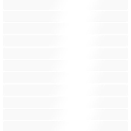
Pornotähtiä
Punapäitä
Raskaana olevia
Ruskeaveriköitä
Ryhmäseksiä
Siro
Sitomista
Squirttailua
Tummaihoinen
Tupakoivia
Valkoisia Tyttöjä