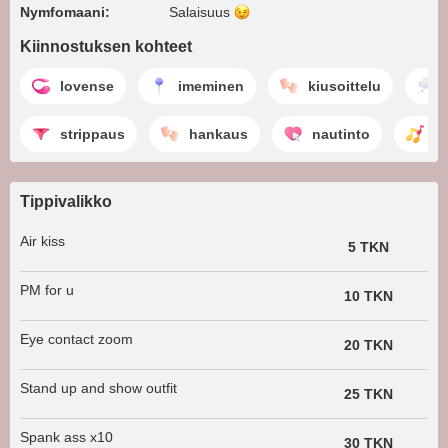
Nymfomaani:
Salaisuus
Kiinnostuksen kohteet
lovense
imeminen
kiusoittelu
strippaus
hankaus
nautinto
t
Tippivalikko
Air kiss
5 TKN
PM for u
10 TKN
Eye contact zoom
20 TKN
Stand up and show outfit
25 TKN
Spank ass x10
30 TKN