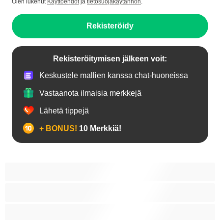
Olen lukenut
Käyttöehdot
ja
tietosuojakäytännön
.
Rekisteröidy
Rekisteröitymisen jälkeen voit:
Keskustele mallien kanssa chat-huoneissa
Vastaanota ilmaisia merkkejä
Lähetä tippejä
+ BONUS!
10 Merkkiä!
18+ teinejä
Aasialaisia
Ajeltuja pilluja