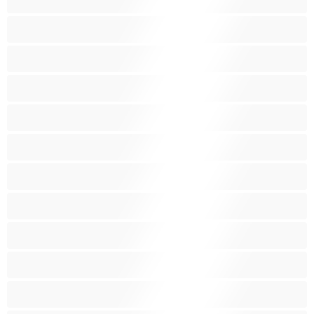
Keskikokoisia tissejä
Kotirouvia
Latino
Leluja
Lesboja
Lihaksikkaita
Muodokkaita
Opiskelijatyttöjä
Paras yksityishenkilöille
Pieniä tissejä