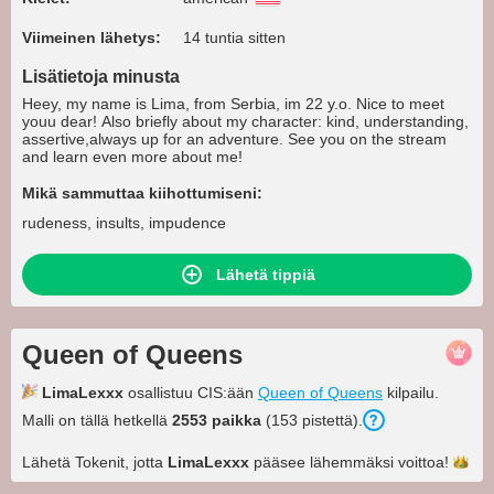
Viimeinen lähetys:
14 tuntia sitten
Lisätietoja minusta
Heey, my name is Lima, from Serbia, im 22 y.o. Nice to meet
youu dear! Also briefly about my character: kind, understanding,
assertive,always up for an adventure. See you on the stream
and learn even more about me!
Mikä sammuttaa kiihottumiseni:
rudeness, insults, impudence
Lähetä tippiä
Queen of Queens
LimaLexxx
osallistuu CIS:ään
Queen of Queens
kilpailu.
Malli on tällä hetkellä
2553 paikka
(153 pistettä).
Lähetä Tokenit, jotta
LimaLexxx
pääsee lähemmäksi
voittoa!