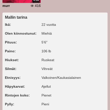
0:59
416
murr
Mallin tarina
Ikä:
22 vuotta
Olen kiinnostunut:
Miehiä
Pituus:
5'6"
Paino:
106 lb
Hiukset:
Ruskeat
Silmät:
Vihreät
Etnisyys:
Valkoinen/Kaukasialainen
Häpykarvat:
Ajellut
Rintojen koko:
Pienet
Pylly:
Pieni