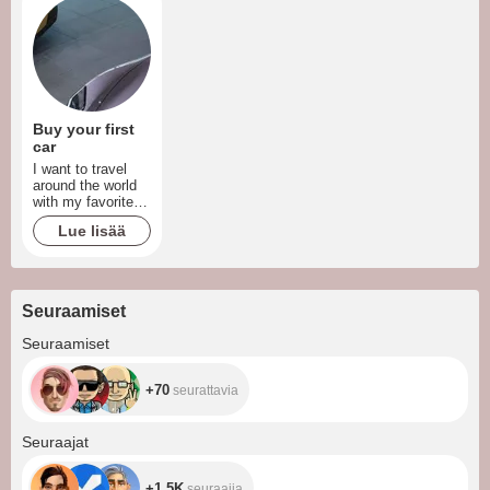
Buy your first
car
I want to travel
around the world
with my favorite
music in my car^^
Lue lisää
Seuraamiset
+70
Seuraamiset
+70
seurattavia
+1.5K
Seuraajat
+1.5K
seuraajia