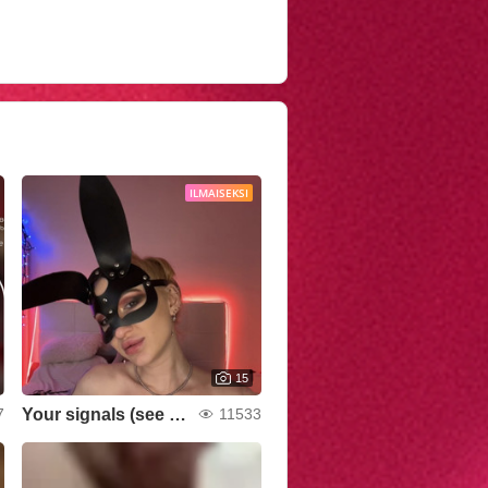
ILMAISEKSI
15
Your signals (see prices in the album “💎Private menu”)
7
11533