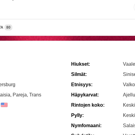
TA
80
Hiukset:
Vaale
Silmät:
Sinis
ersburg
Etnisyys:
Valko
aisia, Pareja, Trans
Häpykarvat:
Ajellu
Rintojen koko:
Keski
Pylly:
Kesk
Nymfomaani:
Sala