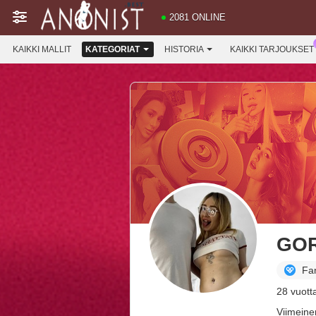
2081 ONLINE
KAIKKI MALLIT
KATEGORIAT
HISTORIA
KAIKKI TARJOUKSET
GO
Fa
28 vuott
Viimeinen