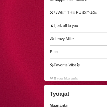
🎤💦WET THE PUSSY💦3s
🍌I jerk off to you
🤤 I envy Mike
Bliss
🎤Favorite Vibe🎤
❤ If you like girls
Työajat
Maanantai