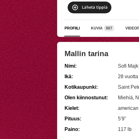
Lähetä tippiä
PROFIILI
KUVIA
987
VIDEOI
Mallin tarina
Nimi:
Sofi Majk
Ikä:
28 vuotta
Kotikaupunki:
Saint Pet
Olen kiinnostunut:
Miehiä, N
Kielet:
american
Pituus:
5'9"
Paino:
117 lb