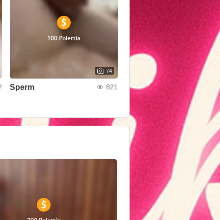
100 Polettia
74
Sperm
2
821