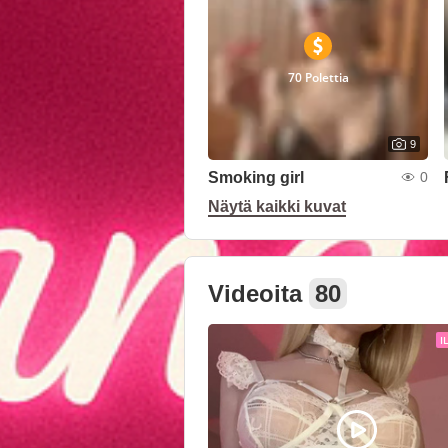
70 Polettia
9
Smoking girl
0
Näytä kaikki kuvat
Videoita
80
I