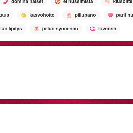
domina naiset
ei nussimista
kiusoitte
kaus
kasvohoito
pillupano
parit n
llun lipitys
pillun syöminen
lovense