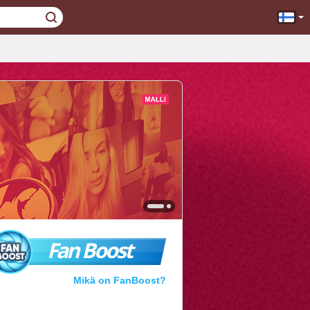
Fan Boost
Mikä on FanBoost?