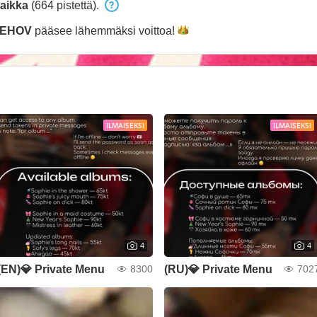
aikka
(664 pistettä).
EHOV
pääsee lähemmäksi
voittoa!
ILMAISEKSI
ILMAISEKSI
4
4
(EN)💎 Private Menu
(RU)💎 Private Menu
8300
702