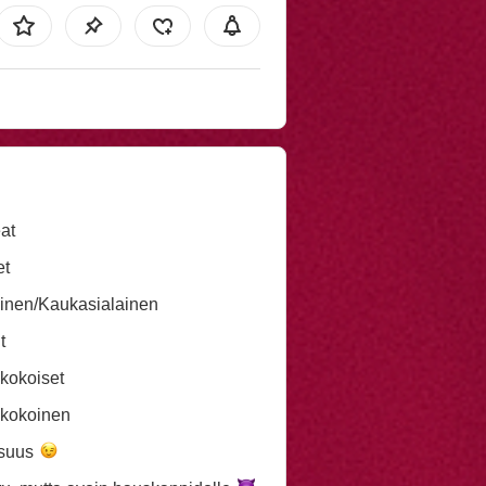
at
et
inen/Kaukasialainen
t
kokoiset
ikokoinen
isuus