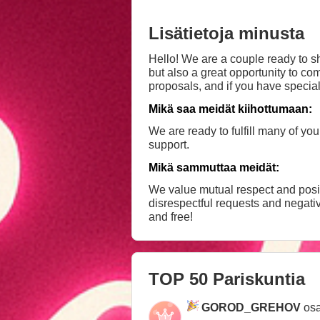
Lisätietoja minusta
Hello! We are a couple ready to sh
but also a great opportunity to c
proposals, and if you have special
show will be!
Mikä saa meidät kiihottumaan:
We are ready to fulfill many of yo
support.
Mikä sammuttaa meidät:
We value mutual respect and posi
disrespectful requests and negati
and free!
TOP 50 Pariskuntia
GOROD_GREHOV
osa