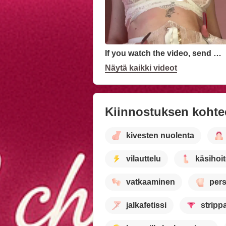
If you watch the video, send some love
Näytä kaikki videot
Kiinnostuksen kohte
kivesten nuolenta
vilauttelu
käsihoi
vatkaaminen
per
jalkafetissi
stripp