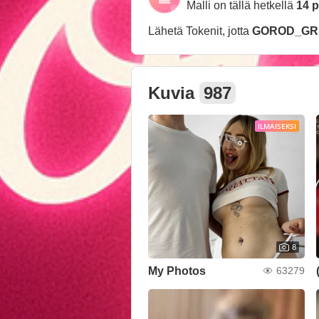
Malli on tällä hetkellä
14 p
Lähetä Tokenit, jotta
GOROD_GR
Kuvia
987
ILMAISEKSI
8
My Photos
63279