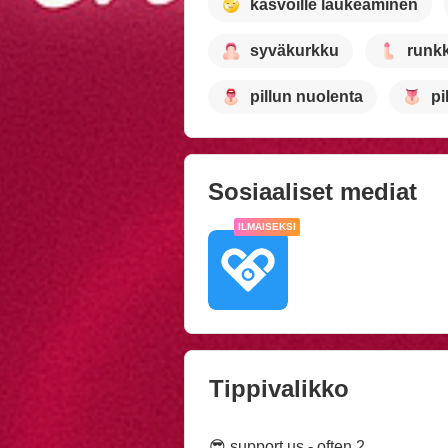
kasvoille laukeaminen
syväkurkku
runk
pillun nuolenta
pi
Sosiaaliset mediat
ILMAISEKSI
Tippivalikko
😎 support us - often 2