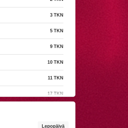
3 TKN
5 TKN
9 TKN
10 TKN
11 TKN
17 TKN
Lepopäivä