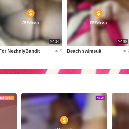
70 Polettia
80 Polettia
24
50
For NezhniyBandit
Beach swimsuit
5
LMAISEKSI