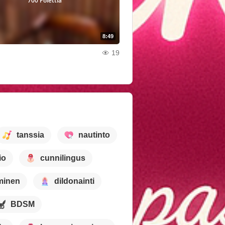
700 Polettia
8:49
19
tanssia
nautinto
io
cunnilingus
minen
dildonainti
BDSM