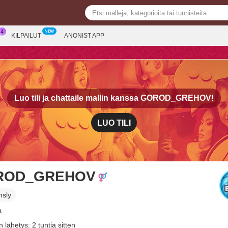
KILPAILUT
ANONIST APP
Luo tili ja chattaile mallin kanssa
GOROD_GREHOV!
LUO TILI
ROD_GREHOV
nsly
a
 lähetys: 2 tuntia sitten