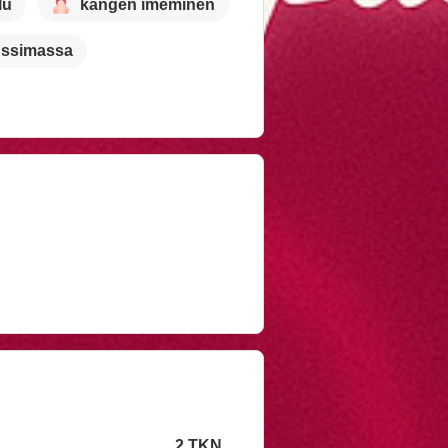
lu
kangen imeminen
ussimassa
2 TKN