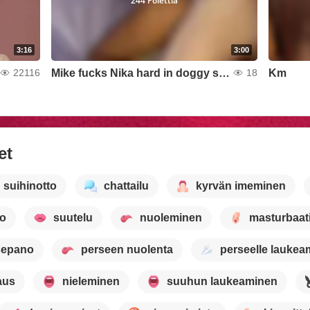
244 Polettia
3:16
3:00
Mike fucks Nika hard in doggy style
Km
22116
18
et
suihinotto
chattailu
kyrvän imeminen
to
suutelu
nuoleminen
masturbaat
sepano
perseen nuolenta
perseelle laukea
aus
nieleminen
suuhun laukeaminen