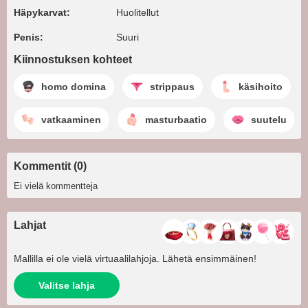
Häpykarvat:
Huolitellut
Penis:
Suuri
Kiinnostuksen kohteet
homo domina
strippaus
käsihoito
vatkaaminen
masturbaatio
suutelu
Kommentit (0)
Ei vielä kommentteja
Lahjat
Mallilla ei ole vielä virtuaalilahjoja. Lähetä ensimmäinen!
Valitse lahja