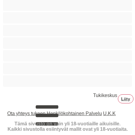
Sitomista
Squirttailua
Tummaihoinen
Tupakoivia
Valkoisia Tyttöjä
Valtavia Tissejä
Varttuneita
Tukikeskus
Liity
Ota yhteys tukeen
Henkilökohtainen Palvelu
U.K.K
Tämä sivusto on vain yli 18-vuotiaille aikuisille.
Kaikki sivustolla esiintyvät mallit ovat yli 18-vuotiaita.