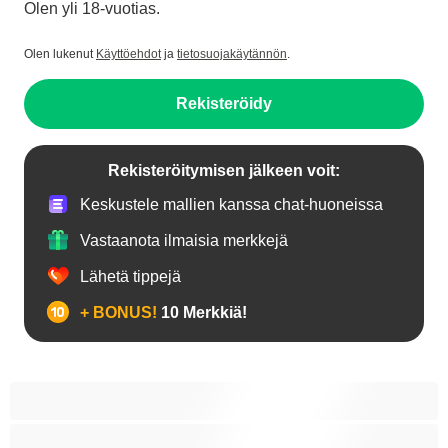
Olen yli 18-vuotias.
Olen lukenut
Käyttöehdot
ja
tietosuojakäytännön
.
Rekisteröidy
Rekisteröitymisen jälkeen voit:
Keskustele mallien kanssa chat-huoneissa
Vastaanota ilmaisia merkkejä
Lähetä tippejä
+ BONUS!
10 Merkkiä!
18+ teinejä
Aasialaisia