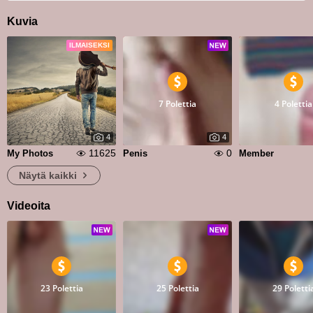
Kuvia
ILMAISEKSI
7 Polettia
4 Polettia
4
4
11625
0
My Photos
Penis
Member
Näytä kaikki
Videoita
23 Polettia
25 Polettia
29 Poletti