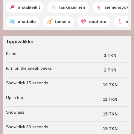
anaalileikit
laukeaminen
siemensyöksy
chattailu
tanssia
nautinto
run
Tippivalikko
Kiitos
1 TKN
turn on the sneak peeks
2 TKN
Show dick 15 seconds
10 TKN
Up in top
11 TKN
Show ass
15 TKN
Show dick 30 seconds
19 TKN