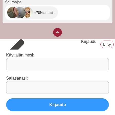
+789
Seuraajat
+789
seuraajia
Kirjaudu
Liity
Käyttäjänimesi:
Salasanasi:
Kirjaudu