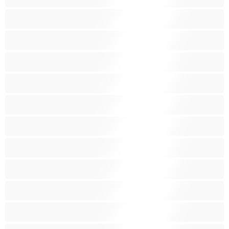
Ajeltuja pilluja
Anaali
Arabi
Beibejä
Blondeja
Fetissi
Intialainen
Iso perse
Isoja kauniita naisia
Isoja tissejä
Isoäitejä