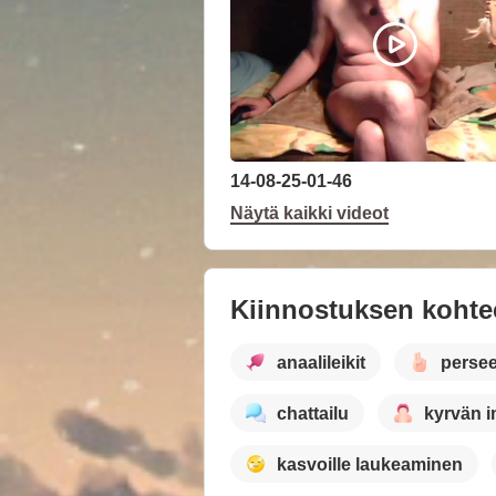
14-08-25-01-46
Näytä kaikki videot
Kiinnostuksen kohte
anaalileikit
perse
chattailu
kyrvän 
kasvoille laukeaminen