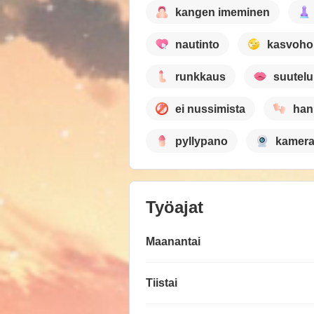
kangen imeminen
nautinto
kasvoho
runkkaus
suutelu
ei nussimista
han
pyllypano
kamer
Työajat
Maanantai
Tiistai