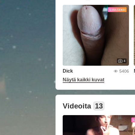
ILMAISEKSI
4
Dick
5406
Näytä kaikki kuvat
Videoita
13
I