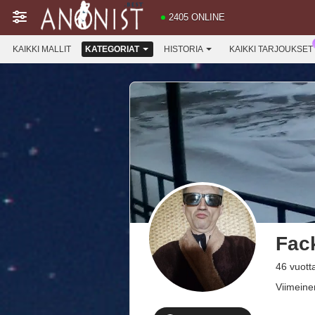
2405 ONLINE
KAIKKI MALLIT
KATEGORIAT
HISTORIA
KAIKKI TARJOUKSET
Fac
46 vuott
Viimeinen