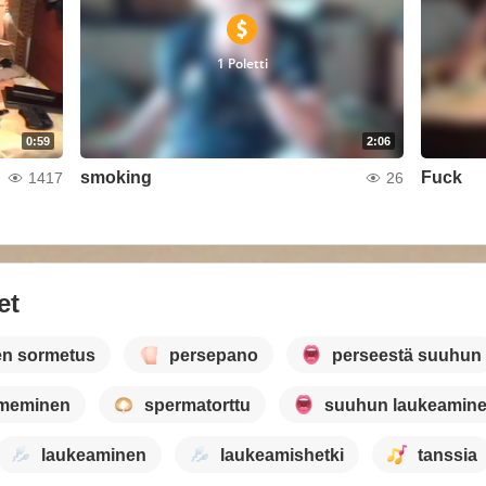
1 Poletti
0:59
2:06
smoking
Fuck
1417
26
et
en sormetus
persepano
perseestä suuhun
imeminen
spermatorttu
suuhun laukeamin
laukeaminen
laukeamishetki
tanssia