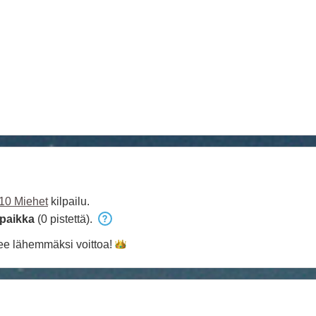
10 Miehet
kilpailu.
 paikka
(0 pistettä).
ee lähemmäksi
voittoa!