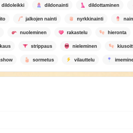
dildoleikki
dildonainti
dildottaminen
ito
jalkojen nainti
nyrkkinainti
nain
nuoleminen
rakastelu
hieronta
kaus
strippaus
nieleminen
kiusoit
ashow
sormetus
vilauttelu
imemin