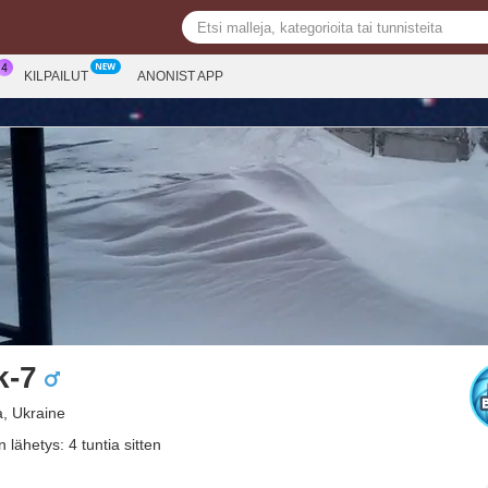
KILPAILUT
ANONIST APP
k-7
a, Ukraine
 lähetys: 4 tuntia sitten