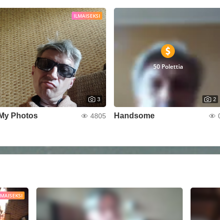
ILMAISEKSI
50 Polettia
3
2
My Photos
Handsome
4805
LMAISEKSI