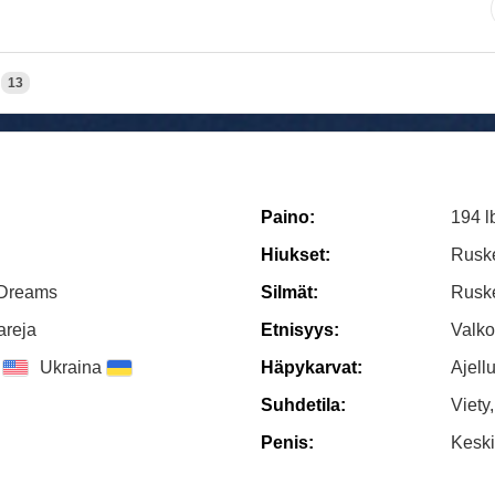
13
Paino:
194 l
Hiukset:
Rusk
 Dreams
Silmät:
Rusk
areja
Etnisyys:
Valko
Ukraina
Häpykarvat:
Ajellu
Suhdetila:
Viety
Penis:
Keski