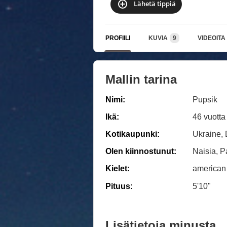
Lähetä tippiä
PROFIILI
KUVIA
9
VIDEOITA
Mallin tarina
Nimi:
Pupsik
Ikä:
46 vuotta
Kotikaupunki:
Ukraine,
Olen kiinnostunut:
Naisia, P
Kielet:
american
Pituus:
5'10"
Lisätietoja minusta