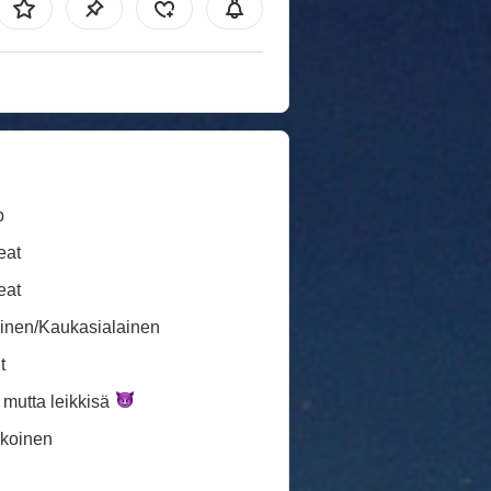
b
eat
eat
inen/Kaukasialainen
t
, mutta
leikkisä
koinen