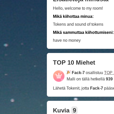
Hello, welcome to my room!
Mikä kiihottaa minua:
Tokens and sound of tokens
Mikä sammuttaa kiihottumiseni:
have no money
TOP 10 Miehet
Fack-7
osallistuu
TOP 
Malli on tällä hetkellä
939
Lähetä Tokenit, jotta
Fack-7
pääs
Kuvia
9