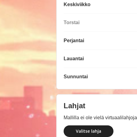
Keskiviikko
Torstai
Perjantai
Lauantai
Sunnuntai
Lahjat
Mallilla ei ole vielä virtuaalilahj
Valitse lahja