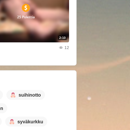
25 Polettia
2:10
12
suihinotto
en
syväkurkku