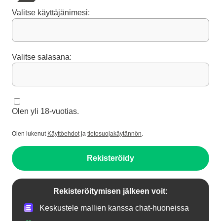
Valitse käyttäjänimesi:
Valitse salasana:
Olen yli 18-vuotias.
Olen lukenut
Käyttöehdot
ja
tietosuojakäytännön
.
Rekisteröidy
Rekisteröitymisen jälkeen voit:
Keskustele mallien kanssa chat-huoneissa