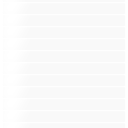
Lesboja
Lihaksikkaita
Muodokkaita
Opiskelijatyttöjä
Paras yksityishenkilöille
Pieniä tissejä
Pornotähtiä
Punapäitä
Raskaana olevia
Ruskeaveriköitä
Ryhmäseksiä