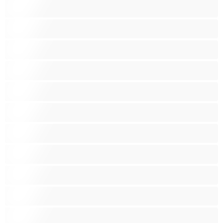
Fetissi
Intialainen
Iso perse
Isoja kauniita naisia
Isoja tissejä
Isoäitejä
Karvaisia pilluja
Keskikokoisia tissejä
Kotirouvia
Latino
Leluja