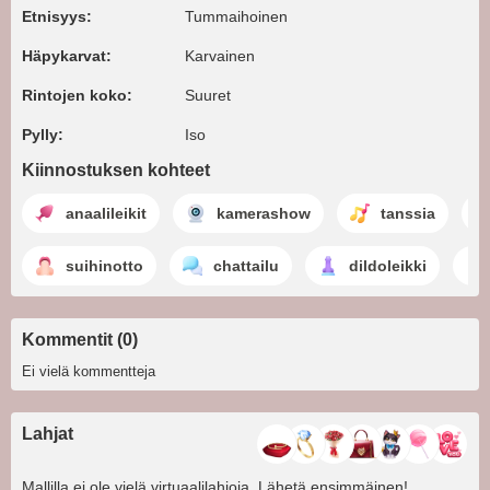
Etnisyys:
Tummaihoinen
Häpykarvat:
Karvainen
Rintojen koko:
Suuret
Pylly:
Iso
Kiinnostuksen kohteet
anaalileikit
kamerashow
tanssia
suihinotto
chattailu
dildoleikki
Kommentit (0)
Ei vielä kommentteja
Lahjat
Mallilla ei ole vielä virtuaalilahjoja. Lähetä ensimmäinen!