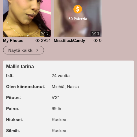
50 Polettia
3
3
2914
0
My Photos
MissBlackCandy
Näytä kaikki
Mallin tarina
Ikä:
24 vuotta
Olen kiinnostunut:
Miehiä, Naisia
Pituus:
5'3"
Paino:
99 lb
Hiukset:
Ruskeat
Silmät:
Ruskeat