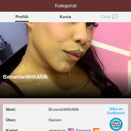
BrownieWithMilk
Kategoriat
Profiili
Kuvia
Chat
BrownieWithMilk
Nimi:
BrownieWithMilk
Mikä on
FanBoost?
Olen:
Nainen
Kielet:
american
Espanja