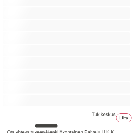
Siro
Sitomista
Squirttailua
Tummaihoinen
Tupakoivia
Valkoisia Tyttöjä
Valtavia Tissejä
Varttuneita
Tukikeskus
Liity
Ota yhteys tukeen
Henkilökohtainen Palvelu
U.K.K