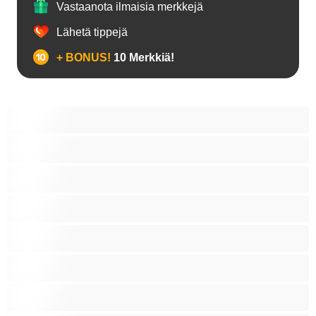
Vastaanota ilmaisia merkkejä
Lähetä tippejä
+ BONUS!
10 Merkkiä!
18+ teinejä
Aasialaisia
Ajeltuja pilluja
Anaali
Arabi
Beibejä
Blondeja