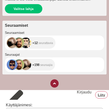
Valitse lahja
Seuraamiset
+12
Seuraamiset
+12
seurattavia
+198
Seuraajat
+198
seuraajia
Kirjaudu
Liity
Käyttäjänimesi: