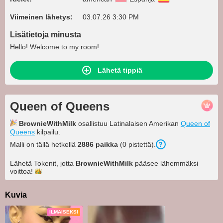
Viimeinen lähetys:
03.07.26 3:30 PM
Lisätietoja minusta
Hello! Welcome to my room!
Lähetä tippiä
Queen of Queens
BrownieWithMilk
osallistuu Latinalaisen Amerikan
Queen of
Queens
kilpailu.
Malli on tällä hetkellä
2886 paikka
(0 pistettä).
Lähetä Tokenit, jotta
BrownieWithMilk
pääsee lähemmäksi
voittoa!
Kuvia
ILMAISEKSI