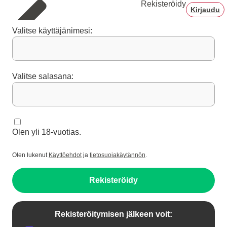
Rekisteröidy
Kirjaudu
Valitse käyttäjänimesi:
Valitse salasana:
Olen yli 18-vuotias.
Olen lukenut
Käyttöehdot
ja
tietosuojakäytännön
.
Rekisteröidy
Rekisteröitymisen jälkeen voit: