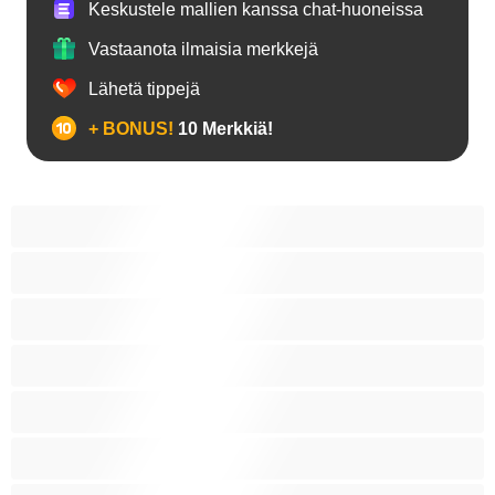
Keskustele mallien kanssa chat-huoneissa
Vastaanota ilmaisia merkkejä
Lähetä tippejä
+ BONUS!
10 Merkkiä!
18+ teinejä
Aasialaisia
Ajeltuja pilluja
Anaali
Arabi
Beibejä
Blondeja