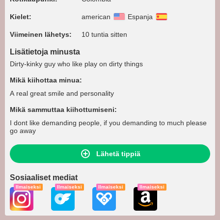
Kielet:
american
Espanja
Viimeinen lähetys:
10 tuntia sitten
Lisätietoja minusta
Dirty-kinky guy who like play on dirty things
Mikä kiihottaa minua:
A real great smile and personality
Mikä sammuttaa kiihottumiseni:
I dont like demanding people, if you demanding to much please
go away
Lähetä tippiä
Sosiaaliset mediat
Ilmaiseksi
Ilmaiseksi
Ilmaiseksi
Ilmaiseksi