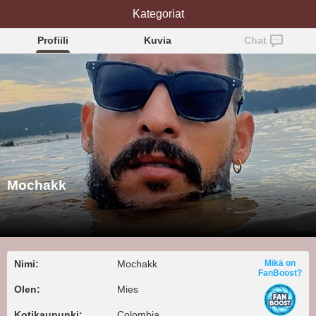
Kategoriat
Mochakk
Profiili
Kuvia
Chat
Mochakk
Nimi:
Mochakk
Mikä on
FanBoost?
Olen:
Mies
Kotikaupunki:
Colombia