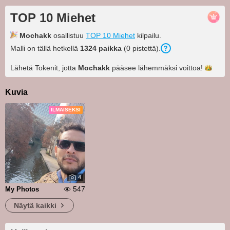
TOP 10 Miehet
Mochakk
osallistuu
TOP 10 Miehet
kilpailu.
Malli on tällä hetkellä
1324 paikka
(0 pistettä).
Lähetä Tokenit, jotta
Mochakk
pääsee lähemmäksi
voittoa!
Kuvia
ILMAISEKSI
4
547
My Photos
Näytä kaikki