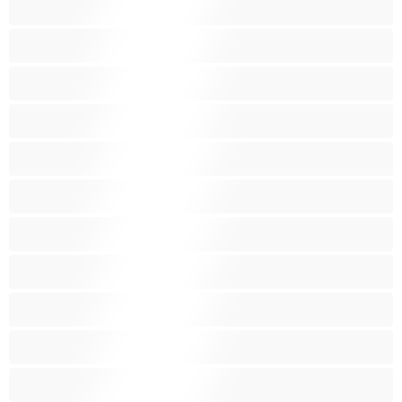
Fetissi
Intialainen
Iso perse
Isoja kauniita naisia
Isoja tissejä
Isoäitejä
Karvaisia pilluja
Keskikokoisia tissejä
Kotirouvia
Latino