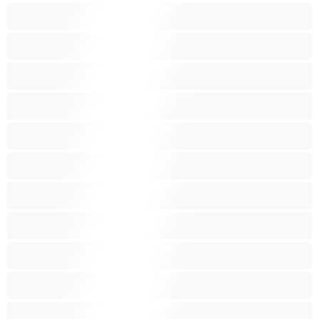
Leluja
Lesboja
Lihaksikkaita
Muodokkaita
Opiskelijatyttöjä
Paras yksityishenkilöille
Pieniä tissejä
Pornotähtiä
Punapäitä
Raskaana olevia
Ruskeaveriköitä