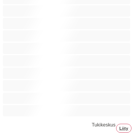
Ryhmäseksiä
Siro
Sitomista
Squirttailua
Tummaihoinen
Tupakoivia
Valkoisia Tyttöjä
Valtavia Tissejä
Varttuneita
Tukikeskus
Liity