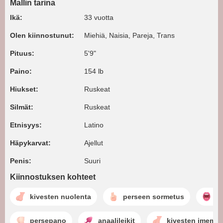
Mallin tarina
Ikä:
33 vuotta
Olen kiinnostunut:
Miehiä, Naisia, Pareja, Trans
Pituus:
5'9"
Paino:
154 lb
Hiukset:
Ruskeat
Silmät:
Ruskeat
Etnisyys:
Latino
Häpykarvat:
Ajellut
Penis:
Suuri
Kiinnostuksen kohteet
kivesten nuolenta
perseen sormetus
p
persepano
anaalileikit
kivesten imemin