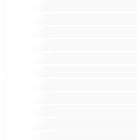
Blondeja
Fetissi
Intialainen
Iso perse
Isoja kauniita naisia
Isoja tissejä
Isoäitejä
Karvaisia pilluja
Keskikokoisia tissejä
Kotirouvia
Latino