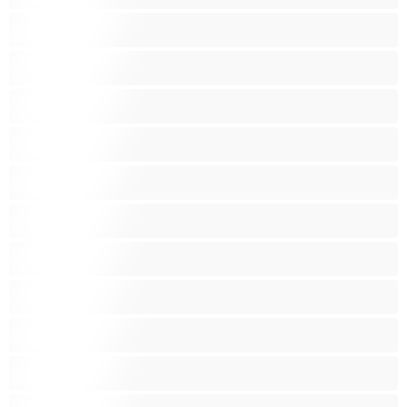
Leluja
Lesboja
Lihaksikkaita
Muodokkaita
Opiskelijatyttöjä
Paras yksityishenkilöille
Pieniä tissejä
Pornotähtiä
Punapäitä
Raskaana olevia
Ruskeaveriköitä