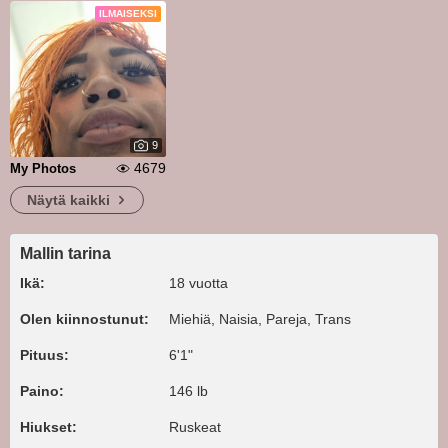
ILMAISEKSI
9
4679
My Photos
Näytä kaikki
Mallin tarina
Ikä:
18 vuotta
Olen kiinnostunut:
Miehiä, Naisia, Pareja, Trans
Pituus:
6'1"
Paino:
146 lb
Hiukset:
Ruskeat