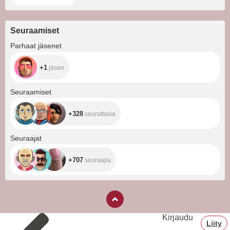
Seuraamiset
+1
Parhaat jäsenet
+1
jäsen
+328
Seuraamiset
+328
seurattavia
+707
Seuraajat
+707
seuraajia
Kirjaudu
Liity