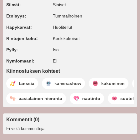
Silmät:
Siniset
Etnisyys:
Tummaihoinen
Häpykarvat:
Huolitellut
Rintojen koko:
Keskikokoiset
Pylly:
Iso
Nymfomaani:
Ei
Kiinnostuksen kohteet
tanssia
kamerashow
kakominen
aasialainen hieronta
nautinto
suutelu
Kommentit (0)
Ei vielä kommentteja