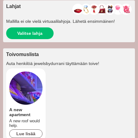
Lahjat
Mallilla ei ole vielä virtuaalilahjoja. Lähetä ensimmäinen!
Valitse lahja
Toivomuslista
Auta henkilöä
jewelsbydurrani
täyttämään toive!
A new
apartment
A new roof would
help.
Lue lisää