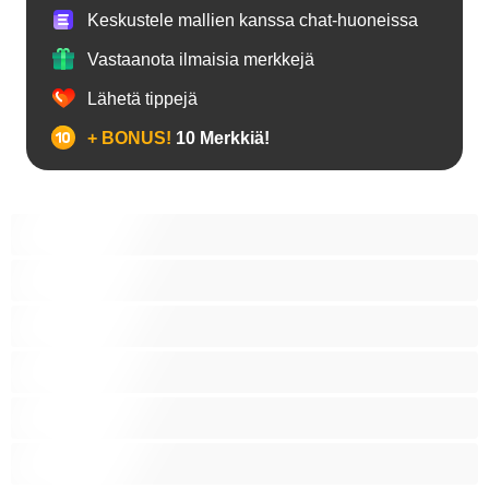
Keskustele mallien kanssa chat-huoneissa
Vastaanota ilmaisia merkkejä
Lähetä tippejä
+ BONUS!
10 Merkkiä!
18+ teinejä
Aasialaisia
Ajeltuja pilluja
Anaali
Arabi
Beibejä