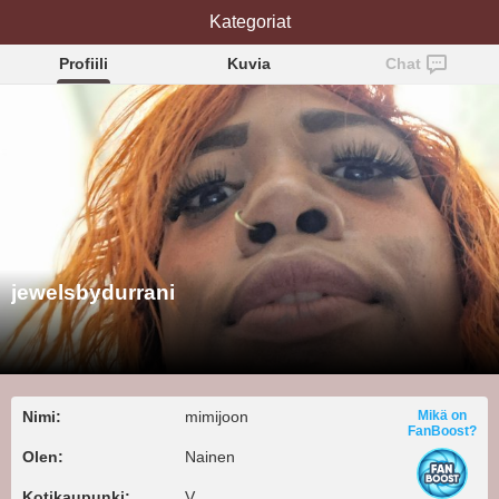
jewelsbydurrani
Kategoriat
Profiili
Kuvia
Chat
jewelsbydurrani
Nimi:
mimijoon
Mikä on
FanBoost?
Olen:
Nainen
Kotikaupunki:
V