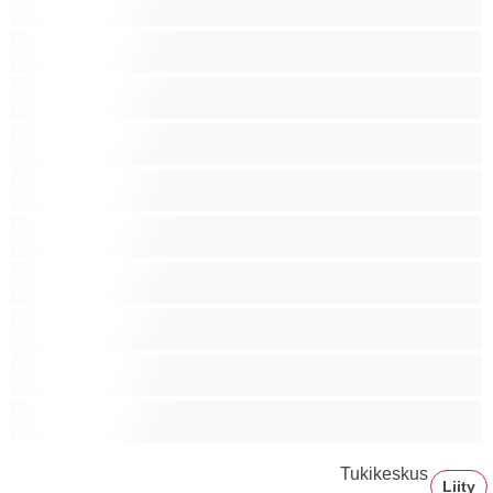
Ryhmäseksiä
Siro
Sitomista
Squirttailua
Tummaihoinen
Tupakoivia
Valkoisia Tyttöjä
Valtavia Tissejä
Varttuneita
Tukikeskus
Liity