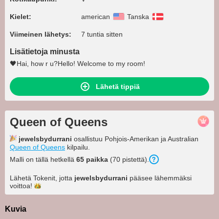
Kielet:
american
Tanska
Viimeinen lähetys:
7 tuntia sitten
Lisätietoja minusta
🖤Hai, how r u?Hello! Welcome to my room!
Lähetä tippiä
Queen of Queens
jewelsbydurrani
osallistuu Pohjois-Amerikan ja Australian
Queen of Queens
kilpailu.
Malli on tällä hetkellä
65 paikka
(70 pistettä).
Lähetä Tokenit, jotta
jewelsbydurrani
pääsee lähemmäksi
voittoa!
Kuvia