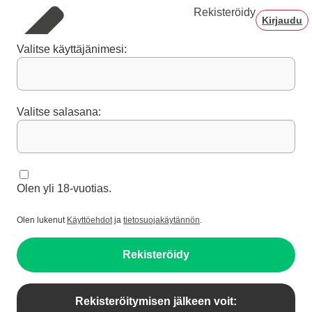
Rekisteröidy
Kirjaudu
Valitse käyttäjänimesi:
Valitse salasana:
Olen yli 18-vuotias.
Olen lukenut
Käyttöehdot
ja
tietosuojakäytännön
.
Rekisteröidy
Rekisteröitymisen jälkeen voit: